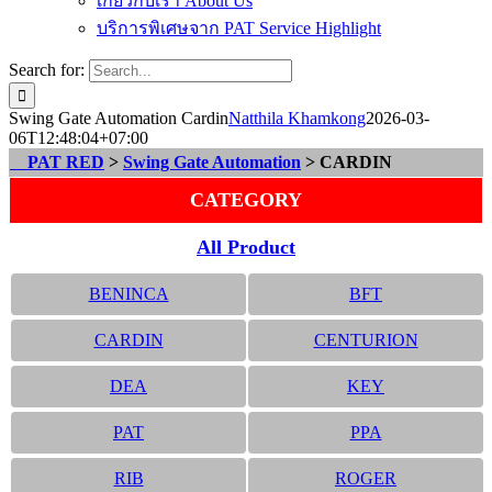
เกี่ยวกับเรา About Us
บริการพิเศษจาก PAT Service Highlight
Search for:
Swing Gate Automation Cardin
Natthila Khamkong
2026-03-
06T12:48:04+07:00
PAT RED
>
Swing Gate Automation
> CARDIN
CATEGORY
All Product
BENINCA
BFT
CARDIN
CENTURION
DEA
KEY
PAT
PPA
RIB
ROGER