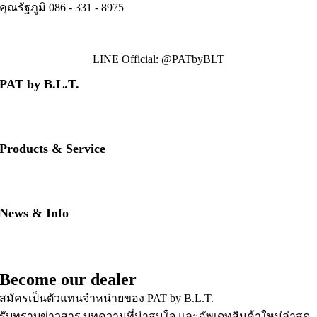
คุณรัฐภูมิ 086
.
- 331 - 8975
LINE Official: @PATbyBLT
PAT by B.L.T.
• About us
• Contact us
• Our brands
Products & Service
• PAT RED
• PAT BLUE
• Download PAT Brochures
News & Info
• PAT Product Story
• FAQs
• News & Updates
Become our dealer
สมัครเป็นตัวแทนจำหน่ายของ PAT by B.L.T.
รับทราบข่าวสาร บทความที่น่าสนใจ และอัพเดทสินค้าใหม่ล่าสุด