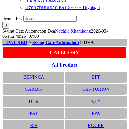
เกี่ยวกับเรา About Us
บริการพิเศษจาก PAT Service Highlight
Search for:
Swing Gate Automation Dea
Natthila Khamkong
2026-03-
06T12:48:26+07:00
PAT RED
>
Swing Gate Automation
> DEA
CATEGORY
All Product
BENINCA
BFT
CARDIN
CENTURION
DEA
KEY
PAT
PPA
RIB
ROGER