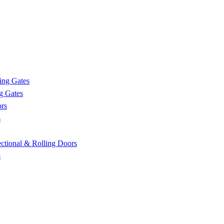
ing Gates
g Gates
rs
s
tional & Rolling Doors
s