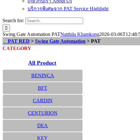
เกี่ยวกับเรา About Us
บริการพิเศษจาก PAT Service Highlight
Search for:
Swing Gate Automation PAT
Natthila Khamkong
2026-03-06T12:48:
PAT RED
>
Swing Gate Automation
> PAT
CATEGORY
All Product
BENINCA
BFT
CARDIN
CENTURION
DEA
KEY