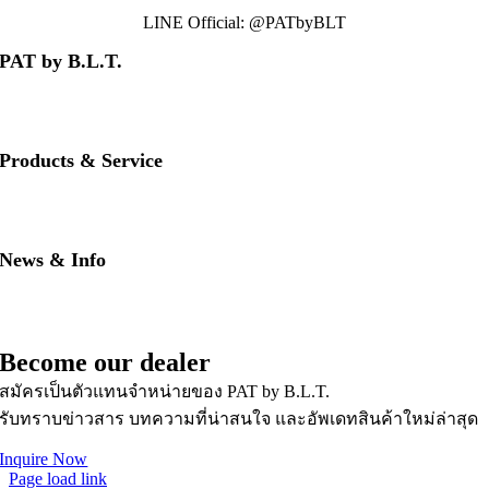
LINE Official: @PATbyBLT
PAT by B.L.T.
• About us
• Contact us
• Our brands
Products & Service
• PAT RED
• PAT BLUE
• Download PAT Brochures
News & Info
• PAT Product Story
• FAQs
• News & Updates
Become our dealer
สมัครเป็นตัวแทนจำหน่ายของ PAT by B.L.T.
รับทราบข่าวสาร บทความที่น่าสนใจ และอัพเดทสินค้าใหม่ล่าสุด
Inquire Now
Page load link