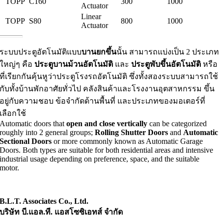
TOPP
C160
300
1000
Actuator
Linear
TOPP
S80
800
1000
Actuator
ระบบประตูอัตโนมัติแบบ
บานยกขึ้น
นั้น สามารถแบ่งเป็น 2 ประเภท
ใหญ่ๆ คือ
ประตูบานม้วนอัตโนมัติ
และ
ประตูพับขึ้นอัตโนมัติ
หรือ
ที่เรียกกันคุ้นหูว่าประตูโรงรถอัตโนมัติ ซึ่งทั้งสองระบบสามารถใช้
กับทั้งบ้านพักอาศัยทั่วไป คลังสินค้าและโรงงานอุตสาหกรรม ขึ้น
อยู่กับความชอบ ข้อจำกัดด้านพื้นที่ และประเภทของมอเตอร์ที่
เลือกใช้
Automatic doors that
open and close vertically
can be categorized
roughly into 2 general groups;
Rolling Shutter Doors
and
Automatic
Sectional Doors
or more commonly known as Automatic Garage
Doors. Both types are suitable for both residential areas and intensive
industrial usage depending on preference, space, and the suitable
motor.
B.L.T. Associates Co., Ltd.
บริษัท บี.แอล.ที. แอสโซซิเอทส์ จำกัด