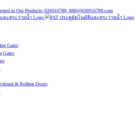
ing Gates
g Gates
rs
s
tional & Rolling Doors
s