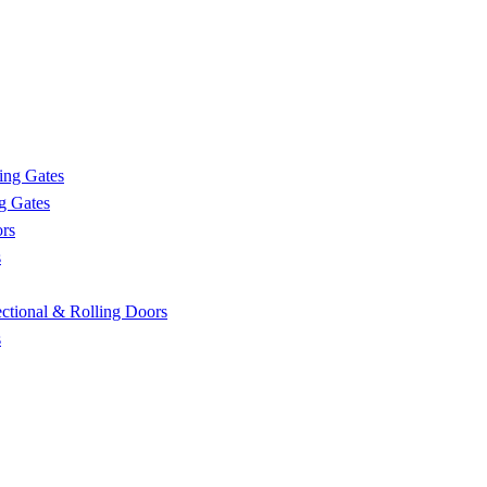
ing Gates
g Gates
rs
s
tional & Rolling Doors
s