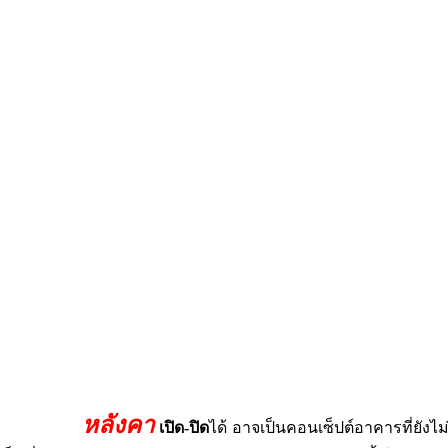
หลังคา
เปิด-ปิด
ได้ อาจเป็นคอนเซ็ปต์อาคารที่ยังไม