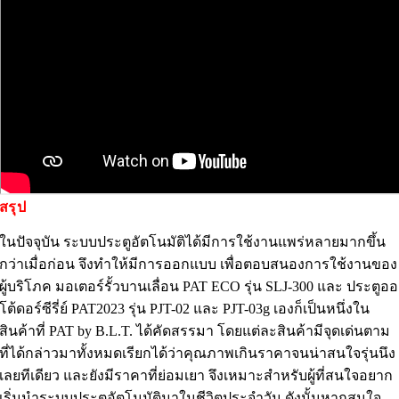
สรุป
ในปัจจุบัน ระบบประตูอัตโนมัติได้มีการใช้งานแพร่หลายมากขึ้น
กว่าเมื่อก่อน จึงทำให้มีการออกแบบ เพื่อตอบสนองการใช้งานของ
ผู้บริโภค มอเตอร์รั้วบานเลื่อน PAT ECO รุ่น SLJ-300 และ ประตูออ
โต้ดอร์ซีรี่ย์ PAT2023 รุ่น PJT-02 และ PJT-03g เองก็เป็นหนึ่งใน
สินค้าที่ PAT by B.L.T. ได้คัดสรรมา โดยแต่ละสินค้ามีจุดเด่นตาม
ที่ได้กล่าวมาทั้งหมดเรียกได้ว่าคุณภาพเกินราคาจนน่าสนใจรุ่นนึง
เลยทีเดียว และยังมีราคาที่ย่อมเยา จึงเหมาะสำหรับผู้ที่สนใจอยาก
เริ่มนำระบบประตูอัตโนมัติมาในชีวิตประจำวัน ดังนั้นหากสนใจ