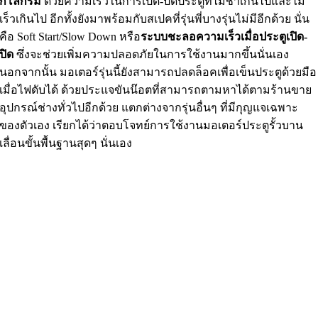
กิโลกรัม
ด้วยความเร็วในการเปิด-ปิดประตูที่ไม่ช้าเกินไปและไม่
เร็วเกินไป อีกทั้งยังมาพร้อมกับสเปคที่รุ่นพี่บางรุ่นไม่มีอีกด้วย นั่น
คือ Soft Start/Slow Down หรือ
ระบบชะลอความเร็วเมื่อประตูเปิด-
ปิด
ซึ่งจะช่วยเพิ่มความปลอดภัยในการใช้งานมากขึ้นนั่นเอง
นอกจากนั้น มอเตอร์รุ่นนี้ยังสามารถปลดล็อคเพื่อเข็นประตูด้วยมือ
เมื่อไฟดับได้ ด้วยประแจขันน๊อตที่สามารถตามหาได้ตามร้านขาย
อุปกรณ์ช่างทั่วไปอีกด้วย แตกต่างจากรุ่นอื่นๆ ที่มีกุญแจเฉพาะ
ของตัวเอง เรียกได้ว่าตอบโจทย์การใช้งานมอเตอร์ประตูรั้วบาน
เลื่อนขั้นพื้นฐานสุดๆ นั่นเอง