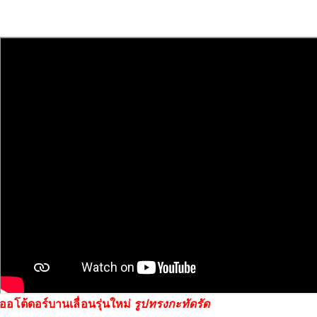
ออโต้ดอร์บานเลื่อนรุ่นใหม่
รูปทรงกะทัดรัด