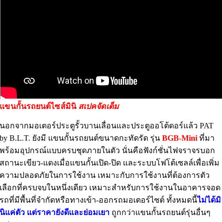
แขนกั้นรถยนต์ไซส์มินิ
สเปคจัดเต็ม
นอกจากมอเตอร์ประตูรั้วบานเลื่อนและประตูออโต้ดอร์แล้ว PAT
by B.L.T. ยังมี แขนกั้นรถยนต์ขนาดกะทัดรัด รุ่น
BGB-Mini
ที่มา
พร้อมอุปกรณ์แบบครบชุดภายในตัว นั่นคือฟังก์ชั่นไฟจราจรบอก
สถานะเขียว-แดงเมื่อแขนกั้นเปิด-ปิด และระบบโฟโต้เซลล์เพื่อเพิ่ม
ความปลอดภัยในการใช้งาน เหมาะกับการใช้งานที่ต้องการตัว
เลือกที่ครบจบในหนึ่งเดียว เหมาะสำหรับการใช้งานในอาคารจอด
รถที่มีพื้นที่จำกัดหรือทางเข้า-ออกรถมอเตอร์ไซต์ ทั้งหมดนี้
ไม่ได้มิ
นิแค่ตัว แต่ราคายังดีและย่อมเยา
ถูกกว่าแขนกั้นรถยนต์รุ่นอื่นๆ