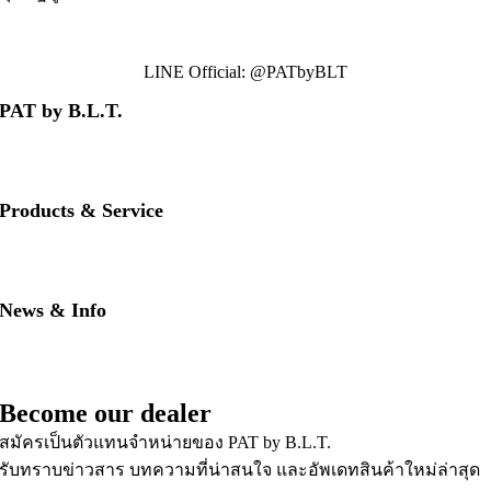
LINE Official: @PATbyBLT
PAT by B.L.T.
• About us
• Contact us
• Our brands
Products & Service
• PAT RED
• PAT BLUE
• Download PAT Brochures
News & Info
• PAT Product Story
• FAQs
• News & Updates
Become our dealer
สมัครเป็นตัวแทนจำหน่ายของ PAT by B.L.T.
รับทราบข่าวสาร บทความที่น่าสนใจ และอัพเดทสินค้าใหม่ล่าสุด