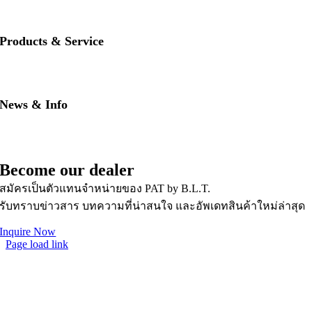
• Contact us
• Our brands
Products & Service
• PAT RED
• PAT BLUE
• Download PAT Brochures
News & Info
• PAT Product Story
• FAQs
• News & Updates
Become our dealer
สมัครเป็นตัวแทนจำหน่ายของ PAT by B.L.T.
รับทราบข่าวสาร บทความที่น่าสนใจ และอัพเดทสินค้าใหม่ล่าสุด
Inquire Now
Page load link