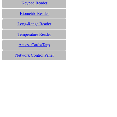
Keypad Reader
Biometric Reader
Long-Range Reader
Temperature Reader
Access Cards/Tags
Network Control Panel