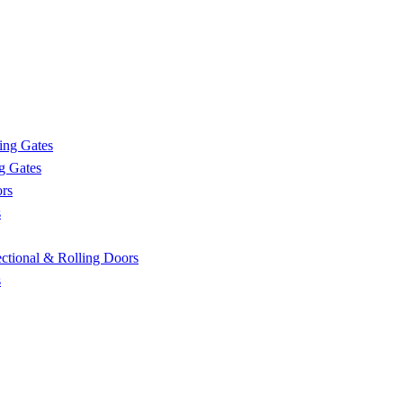
ing Gates
g Gates
rs
s
tional & Rolling Doors
s