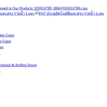
ing Gates
g Gates
rs
s
tional & Rolling Doors
s