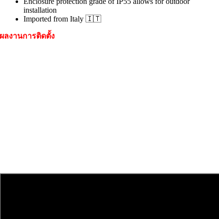
Enclosure protection grade of IP55 allows for outdoor
installation
Imported from Italy 🇮🇹
ผลงานการติดตั้ง