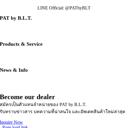
LINE Official: @PATbyBLT
PAT by B.L.T.
• About us
• Contact us
• Our brands
Products & Service
• PAT RED
• PAT BLUE
• Download PAT Brochures
News & Info
• PAT Product Story
• FAQs
• News & Updates
Become our dealer
สมัครเป็นตัวแทนจำหน่ายของ PAT by B.L.T.
รับทราบข่าวสาร บทความที่น่าสนใจ และอัพเดทสินค้าใหม่ล่าสุด
Inquire Now
Page load link