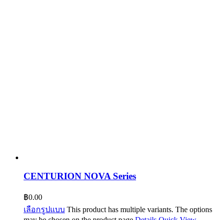
CENTURION NOVA Series
฿
0.00
เลือกรูปแบบ
This product has multiple variants. The options
may be chosen on the product page
Details
Quick View