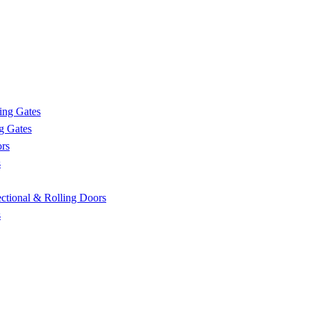
ing Gates
g Gates
rs
s
tional & Rolling Doors
s