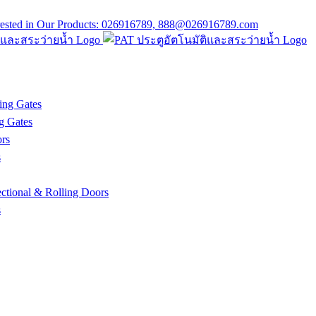
ing Gates
g Gates
rs
s
tional & Rolling Doors
s