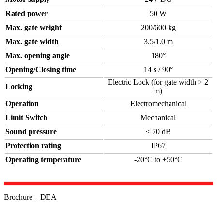
Rated power
50 W
Max. gate weight
200/600 kg
Max. gate width
3.5/1.0 m
Max. opening angle
180°
Opening/Closing time
14 s / 90°
Electric Lock (for gate width > 2
Locking
m)
Operation
Electromechanical
Limit Switch
Mechanical
Sound pressure
< 70 dB
Protection rating
IP67
Operating temperature
-20°C to +50°C
Brochure – DEA