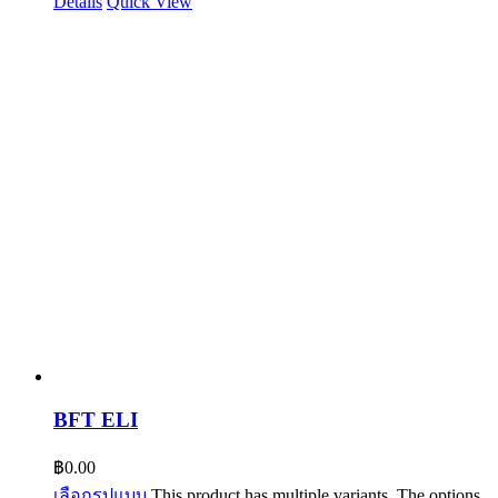
Details
Quick View
BFT ELI
฿
0.00
เลือกรูปแบบ
This product has multiple variants. The options